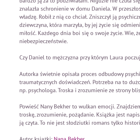
bardzo ją za to podziwiałam. Nigdzie nie czuła się 
znalazła schronienie w domu Daniela. W przeszłośc
władzę. Robił z nią co chciał. Zniszczył ją psychicz
dziewczyna, która marzyła, by jej życie się odmien
miłość. Każdego dnia boi się o swoje życie. Wie, ż
niebezpieczeństwie.
Czy Daniel to mężczyzna przy którym Laura poczuj
Autorka świetnie opisała proces odbudowy psychik
traumatycznych doświadczeń. Potrzeba na to duż
np. psychologa. Troska i zrozumienie ze strony bli
Powieść Nany Bekher to wulkan emocji. Znajdziemy
troskę, zrozumienie, pożądanie. Książka jest nap
ją czyta. To nie jest słodziutki romans tylko histor
Autor książki:
Nana Bekher