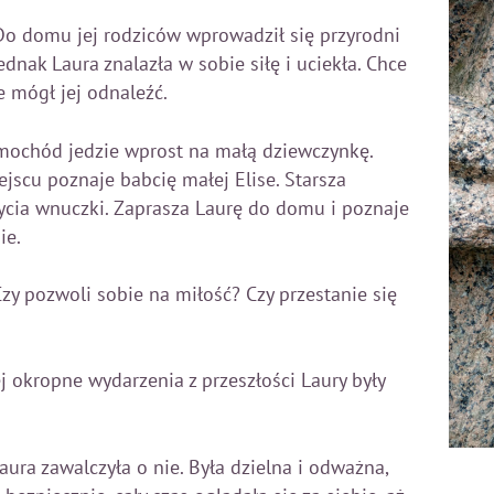
 Do domu jej rodziców wprowadził się przyrodni
ednak Laura znalazła w sobie siłę i uciekła. Chce
ie mógł jej odnaleźć.
mochód jedzie wprost na małą dziewczynkę.
iejscu poznaje babcię małej Elise. Starsza
życia wnuczki. Zaprasza Laurę do domu i poznaje
ie.
zy pozwoli sobie na miłość? Czy przestanie się
j okropne wydarzenia z przeszłości Laury były
Laura zawalczyła o nie. Była dzielna i odważna,