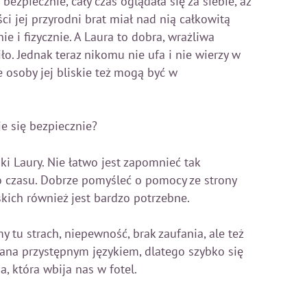
bezpiecznie, cały czas oglądała się za siebie, aż
i jej przyrodni brat miał nad nią całkowitą
nie i fizycznie. A Laura to dobra, wrażliwa
iło. Jednak teraz nikomu nie ufa i nie wierzy w
e osoby jej bliskie też mogą być w
e się bezpiecznie?
i Laury. Nie łatwo jest zapomnieć tak
o czasu. Dobrze pomyśleć o pomocy ze strony
skich również jest bardzo potrzebne.
 tu strach, niepewność, brak zaufania, ale też
isana przystępnym językiem, dlatego szybko się
ia, która wbija nas w fotel.