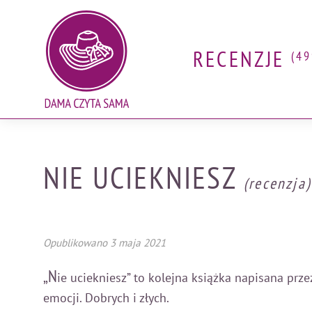
RECENZJE
(49
Skip
Blog o książkach. Recenzje, nowości wydawnicze
to
content
NIE UCIEKNIESZ
(recenzja)
Opublikowano
3 maja 2021
„N
ie uciekniesz” to kolejna książka napisana pr
emocji. Dobrych i złych.