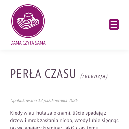
Skip
Blog o książkach. Recenzje, nowości wydawnicze
to
content
PERŁA CZASU
(recenzja)
Opublikowano
12 października 2025
Kiedy wiatr hula za oknami, liście spadają z
drzew i mrok zasłania niebo, wtedy lubię sięgnąć
po wciągający kryminał. Jakiś czas temu