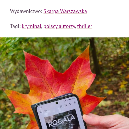
Wydawnictwo:
Skarpa Warszawska
Tagi:
kryminał
,
polscy autorzy
,
thriller