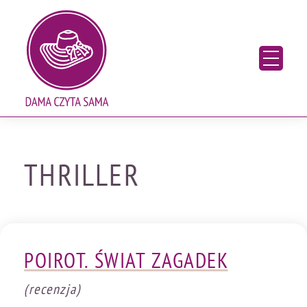
Skip
Blog o książkach. Recenzje, nowości wydawnicze
to
content
THRILLER
POIROT. ŚWIAT ZAGADEK
(recenzja)