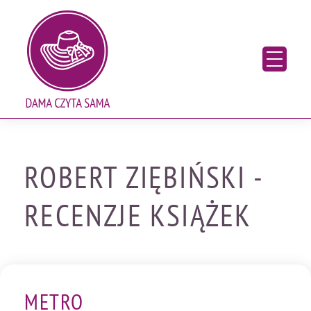
Skip
Blog o książkach. Recenzje, nowości wydawnicze
to
content
ROBERT ZIĘBIŃSKI -
RECENZJE KSIĄŻEK
METRO