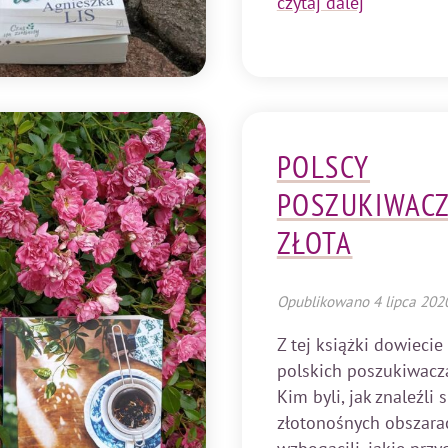
czytaj dalej
POLSCY
POSZUKIWAC
ZŁOTA
Opublikowano
4 lipca 202
Z tej książki dowiecie
polskich poszukiwacza
Kim byli, jak znaleźli 
złotonośnych obszarac