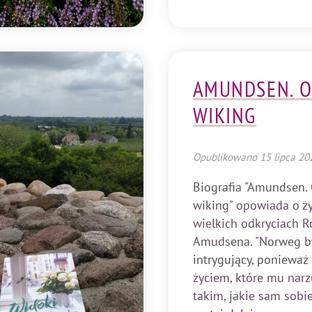
AMUNDSEN. O
WIKING
Opublikowano
15 lipca 20
Biografia "Amundsen. 
wiking" opowiada o ży
wielkich odkryciach R
Amudsena. "Norweg by
intrygujący, ponieważ 
życiem, które mu narz
takim, jakie sam sobie