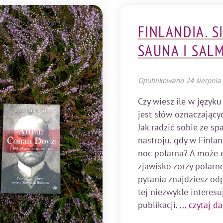
FINLANDIA. S
SAUNA I SALM
Opublikowano
24 sierpnia
Czy wiesz ile w języku
jest słów oznaczający
Jak radzić sobie ze s
nastroju, gdy w Finlan
noc polarna? A może 
zjawisko zorzy polarne
pytania znajdziesz o
tej niezwykle interesu
publikacji.
... czytaj da