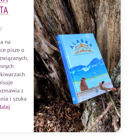
TA
2
a na
ce pisze o
 związanych,
ennych
ukiwaczach
pisuje
rozmawia z
nia i szuka
dalej