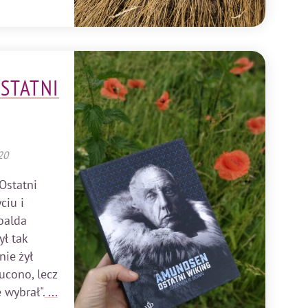
STATNI
20
Ostatni
ciu i
oalda
ł tak
nie żył
ucono, lecz
 wybrał".
...