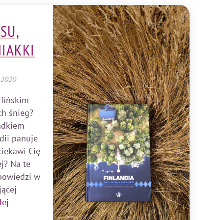
ISU,
IAKKI
 2020
 fińskim
ch śnieg?
padkiem
dii panuje
ciekawi Cię
j? Na te
dpowiedzi w
jącej
lej