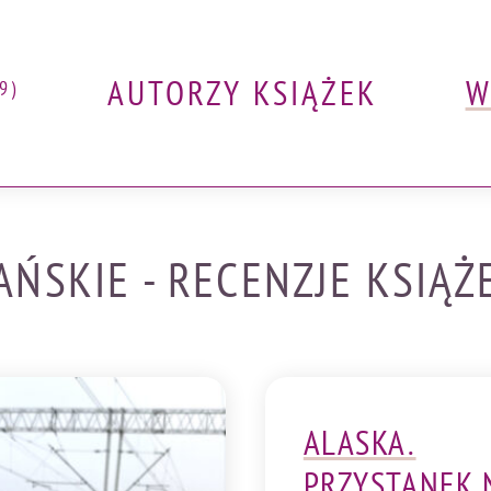
AUTORZY KSIĄŻEK
W
9)
SKIE - RECENZJE KSIĄŻ
ALASKA.
PRZYSTANEK 