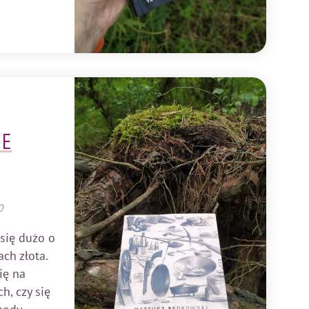
ZE
0
 się dużo o
ch złota.
się na
h, czy się