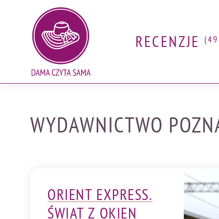
RECENZJE
(49
Skip
Blog o książkach. Recenzje, nowości wydawnicze
to
content
WYDAWNICTWO POZNAŃ
ORIENT EXPRESS.
ŚWIAT Z OKIEN