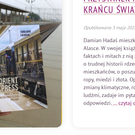
KRAŃCU ŚWIA
Opublikowano
3 maja 202
Damian Hadaś mieszk
Alasce. W swojej książ
faktach i mitach z nią
o trudnej historii rdz
mieszkańców, o posz
ropy, miedzi i złota. O
zmiany klimatyczne, 
ludźmi, zadaje im pyta
odpowiedzi.
... czytaj 