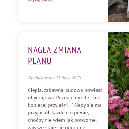
NAGŁA ZMIANA
PLANU
Opublikowano
11 lipca 2020
Ciepła, zabawna, cudowa powieść
obyczajowa. Poznajemy siłę i moc
kobiecej przyjaźni - "Kiedy się ma
przyjaciół, każde cierpienie,
choćby nie wiem jak potworne,
zawsze staje się odrobinę